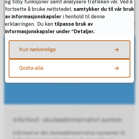
og tilby funksjoner samt analysere trafikken vår. Ved å
fortsette å bruke nettstedet,
samtykker du til vår bruk
av informasjonskapsler
i henhold til denne
Aktuelt
erklæringen. Du kan
tilpasse bruk av
informasjonskapsler under “Detaljer.
Kun nødvendige
Godta alle
InSchool - skoleadministrativt system
InSchool er det skoleadministrative systemet til