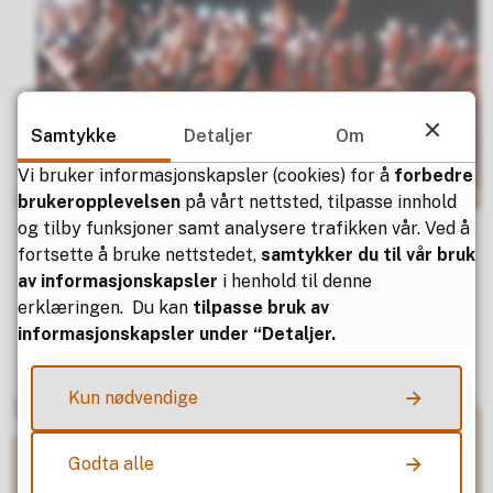
Samtykke
Detaljer
Om
Vi bruker informasjonskapsler (cookies) for å
forbedre
brukeropplevelsen
på vårt nettsted, tilpasse innhold
–Ingen skal oppleve utenforskap – heller
og tilby funksjoner samt analysere trafikken vår. Ved å
ikke i russetiden
fortsette å bruke nettstedet,
samtykker du til vår bruk
Fylkesrådet ønsker en trygg og inkluderende
av informasjonskapsler
i henhold til denne
avgangsfeiring i Nordland. Fremmer sak til
erklæringen. Du kan
tilpasse bruk av
fylkestinget i februar.
informasjonskapsler under “Detaljer.
Kun nødvendige
Har du spørsmål?
Godta alle