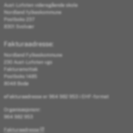
Aust-Lofoten videregående skole
Nordland fylkeskommune
Postboks 237
8301 Svolvær
Fakturaadresse:
Nordland Fylkeskommune
230 Aust-Lofoten vgs
Fakturamottak
Postboks 1485
8048 Bodø
eFakturaadresse er 964 982 953 i EHF-format
Organisasjonsnr:
964 982 953
Fakturaadresse