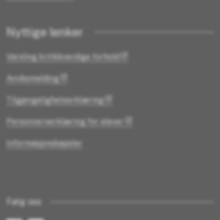
Nyttige lenker
Varsling kritikkverdige forhold
Avviksmelding
Tilgjengelighetserklæring
Personvernerklæring for elever
Informasjonskapsler
Følg oss