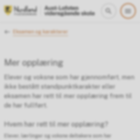
Aust-Lofoten vgs
Du er her:
Eksamen og karakterer
Mer opplæring
Elever og voksne som har gjennomført, men
ikke bestått standpunktkarakter eller
eksamen har rett til mer opplæring frem til
de har fullført.
Hvem har rett til mer opplæring?
Elever, lærlinger og voksne deltakere som har