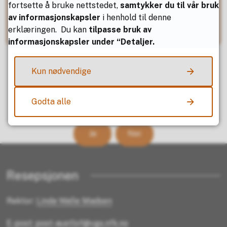
fortsette å bruke nettstedet,
samtykker du til vår bruk
E-post
utdanning@nfk.no
av informasjonskapsler
i henhold til denne
erklæringen. Du kan
tilpasse bruk av
informasjonskapsler under “Detaljer.
Kun nødvendige
Fant du det du lette etter?
Godta alle
Ja
Nei
Resepsjonen
Rektor:
Linda Walle Madsen
E-post: post-austlof@vgs.nfk.no