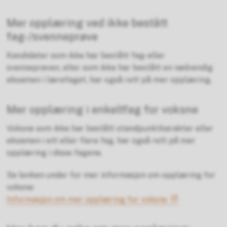
Mer opplæring ved ikke bestått
fag-/svenneprøve
Kandidater som ikke har bestått fag- eller
svenneprøven, eller som ikke har bestått en nødvendig
eksamen i lærefaget, har også rett på mer opplæring.
Mer opplæring i enkeltfag for voksne
Voksne som ikke har bestått standpunktkarakter eller
eksamen i ett eller flere fag, har også rett på mer
opplæring i disse fagene.
Se lenken under for mer informasjon om opplæring for
voksne:
Informasjon om mer opplæring for voksne