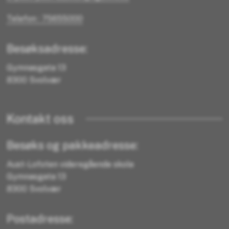
Telefon : 75655000
Besøksadresse:
Gymnasgata 13
8300 Svolvær
Kontakt oss
Besøks og pakkeadresse:
Aust-Lofoten videregående skole
Gymnasgata 13
8300 Svolvær
Postadresse: