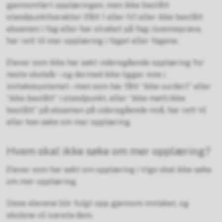
gjennomført opplæringen, men ikke bestått
standpunktkarakter (fått 1 eller IV) eller ikke bestått
eksamen i fag eller har strøket på fag-/svenneprøve,
har rett til mer opplæring i faget eller fagene.
Elever som ikke har søkt videregående opplæring for
neste skoleår – og dermed ikke ligger inne i
inntakssystemet – men som har fått “ikke vurdert” eller
“ikke bestått” i standpunkt, eller “ikke møtt/ikke
bestått” på eksamen på videregående nivå, har rett til
eller kan søke om mer opplæring.
Hvem skal ikke søke om mer opplæring?
Elever som har søkt om opplæring i Vigo skal ikke søke
om mer opplæring.
Disse elevene blir fulgt opp gjennom inntaket, og
skolene vil ivareta dem.